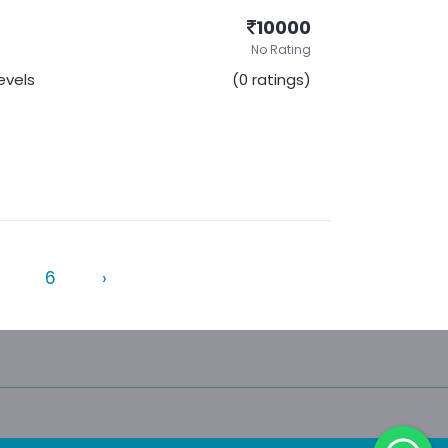
10000
No Rating
Levels
(0 ratings)
6
›
Terms & Condition
Privacy Policy