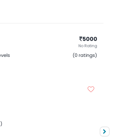
5000
No Rating
evels
(0 ratings)
10000
No Rating
g)
Levels
(0 ratings)