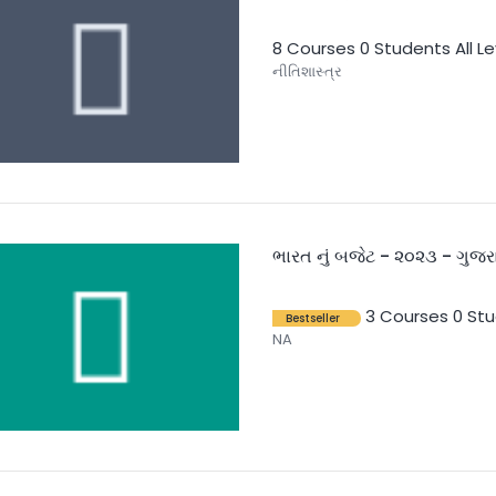
8 Courses
0 Students
All L
નીતિશાસ્ત્ર
ભારત નું બજેટ - ૨૦૨૩ - ગુજરા
3 Courses
0 St
Bestseller
NA